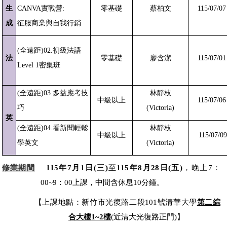
生
CANVA實戰營:
零基礎
蔡柏文
115/07/07
成
征服商業與自我行銷
(
全遠距)02.初級法語
法
零基礎
廖含潔
115/07/01
Level 1密集班
(
全遠距)03.多益應考技
林靜枝
中級以上
115/07/06
巧
(Victoria)
英
(
全遠距)04.看新聞輕鬆
林靜枝
中級以上
115/07/09
學英文
(Victoria)
修業期間
115
年
7
月
1
日
(
三
)
至
115
年
8
月
28
日
(
五
)
，晚上
7
：
00~9
：
00
上課，中間含休息
10
分鐘。
【上課地點：新竹市光復路二段
101
號清華大學
第二綜
合大樓
1~2
樓
(
近清大光復路正門
)
】