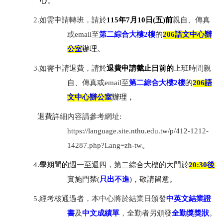
心
。
2.如需申請轉班，請於
115
年
7
月
10
日
(
五
)
前
親自、傳真
或
email
至
第二綜合大樓
2
樓
的
206
語文中心辦
公室
辦理。
3.如需申請退費，請於
退費申請截止日前的
上班時間親
自、傳真或
email
至
第二綜合大樓
2
樓
的
206
語
文中心辦公室
辦理，
退費詳細內容請參考網址
:
https://language.site.nthu.edu.tw/p/412-1212-
14287.php?Lang=zh-tw
。
4.學期間的
週一至週四，第二綜合大樓的大門於
20:30
後
實施門禁
(
只出不進
)
，敬請留意。
5.經考核通過者，本中心將於結業日頒發
中英文結業證
書
及
中文成績單
，全勤者另頒發
全勤獎獎狀
。