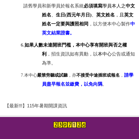
請舊學員和新學員於報名系統
必須填寫
學員本人之
中文
姓名
、
生日
(
西元年月日
)
、
英文姓名
，且
英文
姓名一定要與護照相同
，以方便本中心製作
中
英文結業證書。
6.
如果人數未達開班門檻，本中心享有開班與否之權
利
，招生資訊如有異動，以
本中心
公告或通知
為準。
請學
7.本中心
嚴禁旁聽或試聽
，亦
不接受中途插班或報名
，
員盡早報名並繳費，以免向隅
。
【最新!!!】115年暑期開課資訊