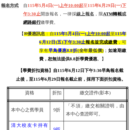
報名方式
自
115
年
5
月
4
日
(
一
)
上午
10:00
起
至
115
年
6
月
29
日
(
一
)
下
午
3:30
止
開放報名，一律採
線上報名
，限
ATM
轉帳
或
網路銀行
繳學費。
【
※
優惠訊息
：自
115
年
5
月
4
日
(
一
)
上午
10:00
起
至
115
年
6
月
12
日
(
五
)
下午
3:30
止
報名並完成繳費
，可
享有
早鳥優惠
8.8
折
(
全年最低價
)
；
如逾期繳
費，恕無法提供
8.8
折學費優惠
。】
【學費折扣資格】
自115年6月12日下午3:30早鳥報名截
止後，至115年6月29日報名截止前，採用下面折扣資格。
資格
折扣
繳交證件(影本)
「不須」繳交相關證明，由
本中心之舊學員
9
折
本中心查證即可。
清大校友卡持有
9
折