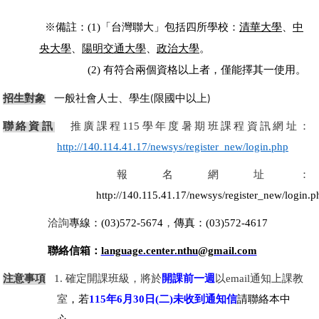
※
備註：(1)「台灣聯大」包括四所學校：
清華大學
、
中
央大學
、
陽明交通大學
、
政治大學
。
※
備註：
(2)
有符合兩個資格以上者，僅能擇其一使用。
招生對象
一般社會人士、
學生
限國中以上
(
)
聯絡資訊
推廣課程115學年度暑期班課程資訊網址：
http://140.114.41.17/newsys/register_new/login.php
報名網址：
http://140.115.41.17/newsys/register_new/login.p
洽詢
專線：
(03)572-5674
，
傳真：
(03)572-4617
聯絡信箱：
language.center.nthu@gmail.com
注意事項
1.
確定開課班級，將於
開課前一週
以
email
通知上課教
室
，若
115
年
6
月
30
日
(
二
)
未收到通知信
請聯絡本中