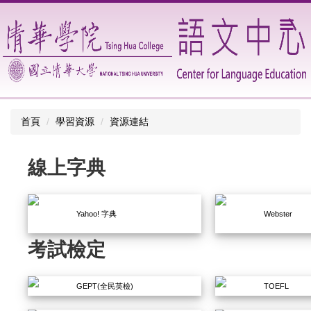
跳
到
主
要
內
容
區
首頁
學習資源
資源連結
線上字典
Yahoo! 字典
Webster
考試檢定
GEPT(全民英檢)
TOEFL