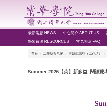
跳
到
主
要
內
容
最新消息 NEWS
中心簡介 ABOUT US
區
學習資源 RESOURCES
常見問題 FAQ
首頁
工作坊與活動
主題式課程（工作坊）
Summer 2025【英】新多益_閱讀應考技
Su