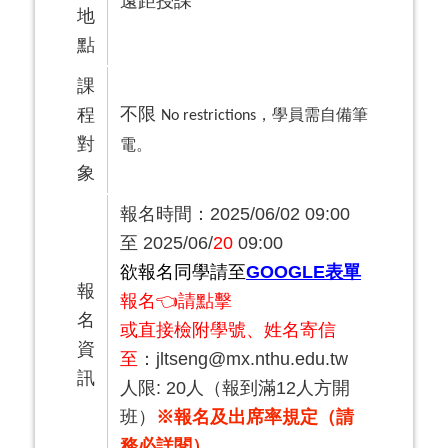
遠距授課
地
點
課
不限
程
No restrictions，學員需自備筆
對
電。
象
報名時間：2025/06/02 09:00
至 2025/06/
20
09:00
欲報名同學請至
GOOGLE表單
報
報名👈請點擊
名
或直接
檢附學號、姓名寄信
資
至
：jltseng@mx.nthu.edu.tw
訊
人限: 20人（報到滿12人方開
班）
※報名及出席率規定（請
務必詳閱）