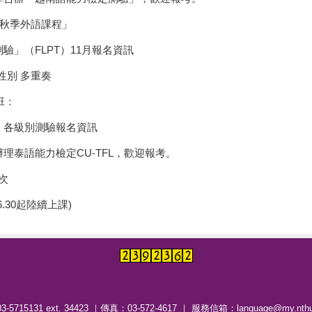
年秋季外語課程」
」（FLPT）11月報名資訊
性別 多重奏
班：
」各級別測驗報名資訊
泰語能力檢定CU-TFL，歡迎報考。
次
.30起陸續上課)
-5715131 ext. 34423 ｜傳真：03-572-4617 ｜ 服務信箱：language@my.nthu.