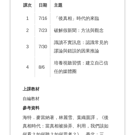
課次
日期
主題
1
7/16
「後真相」時代的來臨
2
7/23
破解假新聞：方法與觀念
識讀不實訊息：認識常見的
3
7/30
謬論與錯誤的因果推論
培養視聽習慣：建立自己信
4
8/6
任的媒體圈
上課教材
自編教材
參考資料
海特．麥當納著，林麗雪、葉織茵譯，《後
真相時代：當真相被操弄、利用，我們該如
何看？如何聽？如何思考？》，臺北：三