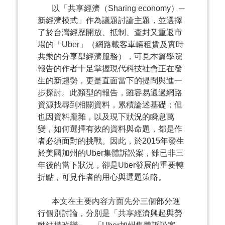
以「共享經濟（Sharing economy）─
新經濟模式」作為議題討論主題，並選擇
了於台灣經歷開放、抵制、查封又重返市
場的「Uber」（網路載客車輛租賃及實時
共乘的分享型經濟服務），可見本篇學院
報告的作者十足掌握現代科技社會正在發
生的新趨勢，更是直面當下的提問與進一
步探討。此類型的報告，雖容易通過網路
資源找尋到相關資料，累積論述基礎；但
也因資料龐雜，以及現下狀況的瞬息萬
變，如何選擇有效的資料與命題，都是作
者必須面對的挑戰。因此，於2015年發生
於美國加州的Uber集體訴訟案，雖已非三
年後的當下狀況，卻是Uber發展的重要轉
折點，可見作者的用心與選題策略。
本文在主要內容方面先分三個部分進
行個別討論，分別是「共享經濟興起與勞