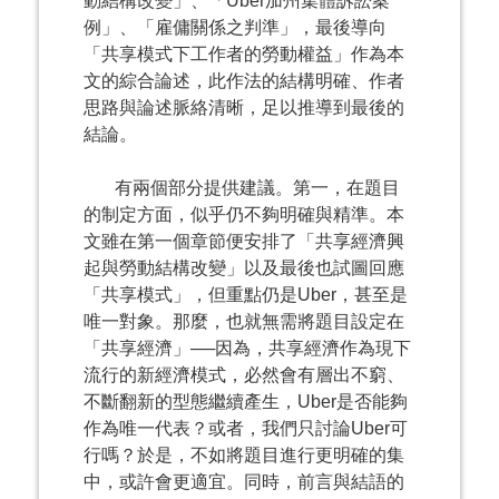
動結構改變」、「Uber加州集體訴訟案
例」、「雇傭關係之判準」，最後導向
「共享模式下工作者的勞動權益」作為本
文的綜合論述，此作法的結構明確、作者
思路與論述脈絡清晰，足以推導到最後的
結論。
有兩個部分提供建議。第一，在題目
的制定方面，似乎仍不夠明確與精準。本
文雖在第一個章節便安排了「共享經濟興
起與勞動結構改變」以及最後也試圖回應
「共享模式」，但重點仍是Uber，甚至是
唯一對象。那麼，也就無需將題目設定在
「共享經濟」──因為，共享經濟作為現下
流行的新經濟模式，必然會有層出不窮、
不斷翻新的型態繼續產生，Uber是否能夠
作為唯一代表？或者，我們只討論Uber可
行嗎？於是，不如將題目進行更明確的集
中，或許會更適宜。同時，前言與結語的