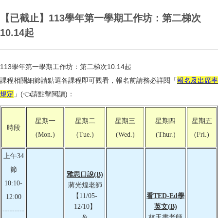
【已截止】113學年第一學期工作坊：第二梯次
10.14起
113學年第一學期工作坊：第二梯次10.14起
課程相關細節請點選各課程即可觀看，報名前請務必詳閱「
報名及出席率
規定
」(👈請點擊閱讀)：
星期一
星期二
星期三
星期四
星期五
時段
(Mon.)
(Tue.)
(Wed.)
(Thur.)
(Fri.)
上午34
節
雅思口說(B)
10:10-
蔣光煌老師
【11/05-
看TED-Ed學
12:00
12/10】
英文(B)
---------
&
林玉書老師