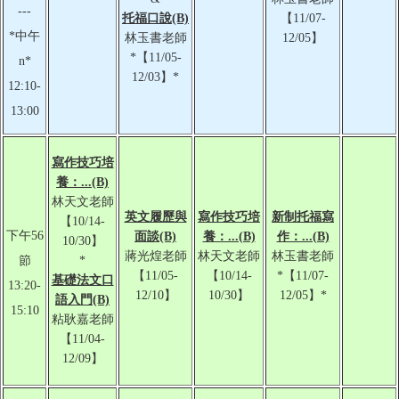
---
托福口說(B)
【11/07-
*中午
林玉書老師
12/05】
*【11/05-
n*
12/03】*
12:10-
13:00
寫作技巧培
養：...(B)
林天文老師
英文履歷與
寫作技巧培
新制托福寫
【10/14-
下午56
面談(B)
養：...(B)
作：...(B)
10/30】
蔣光煌老師
林天文老師
林玉書老師
節
*
【11/05-
【10/14-
*【11/07-
基礎法文口
13:20-
12/10】
10/30】
12/05】*
語入門(B)
15:10
粘耿嘉老師
【11/04-
12/09】