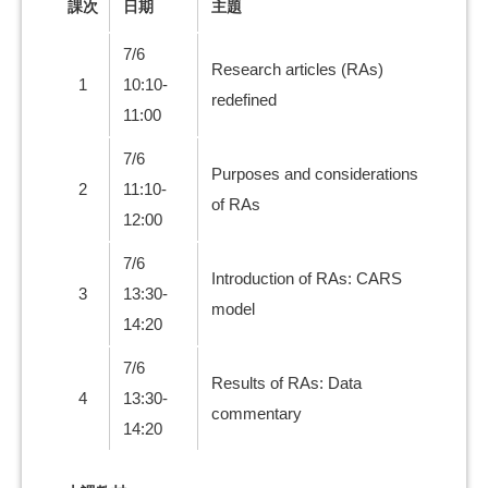
課次
日期
主題
7/6
Research articles (RAs)
1
10:10-
redefined
11:00
7/6
Purposes and considerations
2
11:10-
of RAs
12:00
7/6
Introduction of RAs: CARS
3
13:30-
model
14:20
7/6
Results of RAs: Data
4
13:30-
commentary
14:20