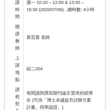
課
週一 10:10 – 12:00 & 13:30 –
時
15:30 (2020/07/06) , 總時數: 4小時
間
開
課
黃芸茵 老師
教
師
上
課
綜二204
地
點
課
有閱讀與撰寫期刊論文需求的碩博
程
生 (可供「博士卓越提升試辦方案
對
計畫」同學認證。)